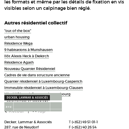
les formats et même par les détails de fixation en vis
visibles selon un calpinage bien réglé.
Autres résidentiel collectif
"out of the box"
urban housing
Résidence Wega
9 habitations à Munshausen
Ilôt Alexis Heck à Diekirch
Résidence Agath
Nouveau Quartier Résidentiel
Cadres de vie dans structure ancienne
Quartier résidentiel à Luxembourg-Gasperich
Immeuble résidentiel à Luxembourg-Clausen
Hôtel L'Olivier à Strassen, Luxembourg
Retour
Top
Decker, Lammar & Associés
T
(+352) 49 51 01-1
287, rue de Neudorf
F
(+352) 40 26 54